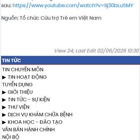
sau:
https://www.youtube.com/watch?v=IIj30bLu5MY
Nguồn: Tổ chức Cứu trợ Trẻ em Việt Nam
View 24; Last Edit 02/06/2026 10:30
TIN TỨC
TIN CHUYÊN MÔN
TIN HOẠT ĐỘNG
TUYỂN DỤNG
GIỚI THIỆU
TIN TỨC - SỰ KIỆN
THƯ VIỆN
DỊCH VỤ KHÁM CHỮA BỆNH
KHOA HỌC - ĐÀO TẠO
VĂN BẢN HÀNH CHÍNH
NỘI BỘ