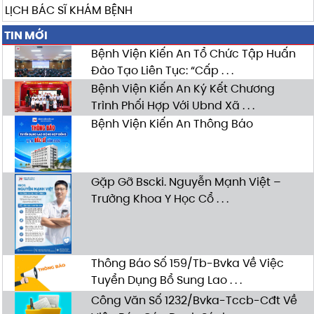
LỊCH BÁC SĨ KHÁM BỆNH
TIN MỚI
Bệnh Viện Kiến An Tổ Chức Tập Huấn
Đào Tạo Liên Tục: “Cấp . . .
Bệnh Viện Kiến An Ký Kết Chương
Trình Phối Hợp Với Ubnd Xã . . .
Bệnh Viện Kiến An Thông Báo
Gặp Gỡ Bscki. Nguyễn Mạnh Việt –
Trưởng Khoa Y Học Cổ . . .
Thông Báo Số 159/Tb-Bvka Về Việc
Tuyển Dụng Bổ Sung Lao . . .
Công Văn Số 1232/Bvka-Tccb-Cđt Về