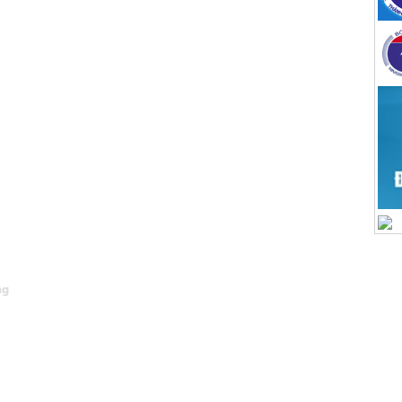
BẢN ĐỒ
F
ng