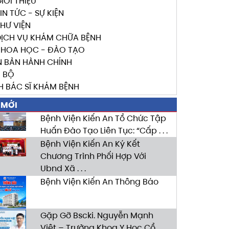
IỚI THIỆU
IN TỨC - SỰ KIỆN
HƯ VIỆN
DỊCH VỤ KHÁM CHỮA BỆNH
KHOA HỌC - ĐÀO TẠO
N BẢN HÀNH CHÍNH
I BỘ
H BÁC SĨ KHÁM BỆNH
 MỚI
Bệnh Viện Kiến An Tổ Chức Tập
Huấn Đào Tạo Liên Tục: “Cấp . . .
Bệnh Viện Kiến An Ký Kết
Chương Trình Phối Hợp Với
Ubnd Xã . . .
Bệnh Viện Kiến An Thông Báo
Gặp Gỡ Bscki. Nguyễn Mạnh
Việt – Trưởng Khoa Y Học Cổ . . .