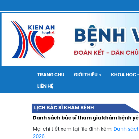
TRANG CHỦ
GIỚI THIỆU
KHOA HỌC 
▼
LIÊN HỆ
LỊCH BÁC SĨ KHÁM BỆNH
Danh sách bác sĩ tham gia khám bệnh yê
Mọi chi tiết xem tại file đính kèm:
Danh sách
2026