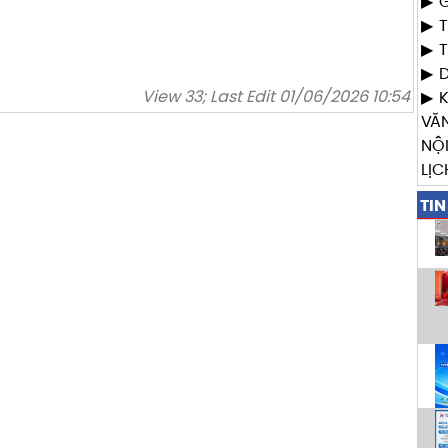
G
T
T
View 33; Last Edit 01/06/2026 10:54
VĂ
NỘ
LỊC
TIN