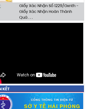
Giấy Xác Nhận Số 1229/Gxnth -
Giấy Xác Nhận Hoàn Thành
Quá . . .
N KẾT