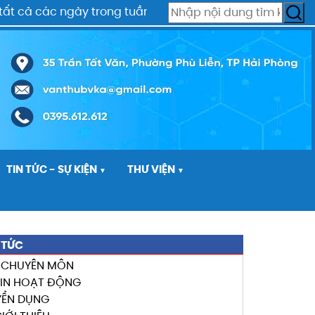
 cả các ngày trong tuần - Chúng tôi luôn luôn nỗ lực đ
TIN TỨC - SỰ KIỆN
THƯ VIỆN
▼
▼
 TỨC
N CHUYÊN MÔN
TIN HOẠT ĐỘNG
YỂN DỤNG