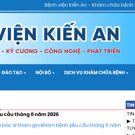
Bệnh viện Kiến An - Khám chữa bệnh tất
- ĐÀO TẠO
NỘI BỘ
DỊCH VỤ KHÁM CHỮA BỆNH
▼
▼
▼
TIN
TI
u cầu tháng 6 năm 2026
 bác sĩ tham gia khám bệnh yêu cầu tháng 6 năm
TU