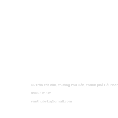
BỆNH VIỆN KIẾN AN
35 Trần Tất Văn, Phường Phù Liễn, Thành phố Hải Phò
0395.612.612
vanthubvka@gmail.com