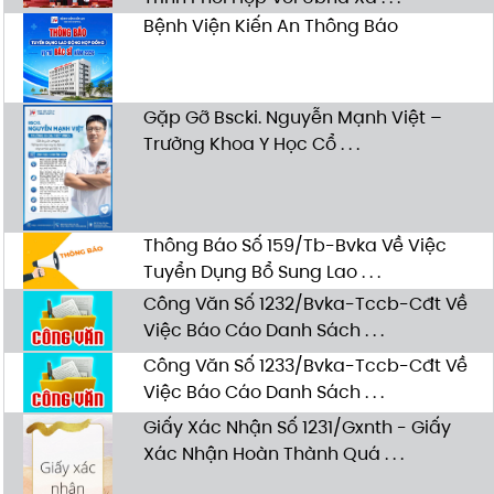
Bệnh Viện Kiến An Thông Báo
Gặp Gỡ Bscki. Nguyễn Mạnh Việt –
Trưởng Khoa Y Học Cổ . . .
Thông Báo Số 159/Tb-Bvka Về Việc
Tuyển Dụng Bổ Sung Lao . . .
Công Văn Số 1232/Bvka-Tccb-Cđt Về
Việc Báo Cáo Danh Sách . . .
Công Văn Số 1233/Bvka-Tccb-Cđt Về
Việc Báo Cáo Danh Sách . . .
Giấy Xác Nhận Số 1231/Gxnth - Giấy
Xác Nhận Hoàn Thành Quá . . .