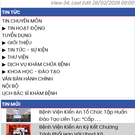
View 34; Last Edit 28/02/2026 00:00
TIN TỨC
TIN CHUYÊN MÔN
TIN HOẠT ĐỘNG
TUYỂN DỤNG
GIỚI THIỆU
TIN TỨC - SỰ KIỆN
THƯ VIỆN
DỊCH VỤ KHÁM CHỮA BỆNH
KHOA HỌC - ĐÀO TẠO
VĂN BẢN HÀNH CHÍNH
NỘI BỘ
LỊCH BÁC SĨ KHÁM BỆNH
TIN MỚI
Bệnh Viện Kiến An Tổ Chức Tập Huấn
Đào Tạo Liên Tục: “Cấp . . .
Bệnh Viện Kiến An Ký Kết Chương
Trình Phối Hợp Với Ubnd Xã . . .