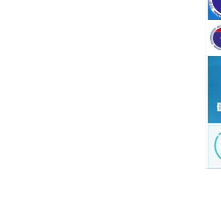
BẢN ĐỒ
F