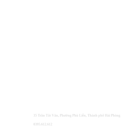
BỆNH VIỆN KIẾN AN
35 Trần Tất Văn, Phường Phù Liễn, Thành phố Hải Phòng
0395.612.612