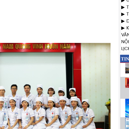
G
T
T
VĂ
NỘ
LỊC
TI