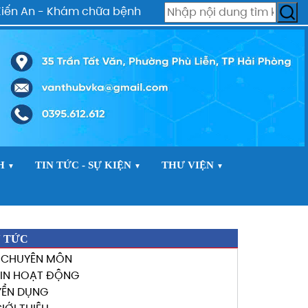
 An - Khám chữa bệnh tất cả các ngày trong tuần - Chún
H
TIN TỨC - SỰ KIỆN
THƯ VIỆN
▼
▼
▼
N TỨC
N CHUYÊN MÔN
TIN HOẠT ĐỘNG
YỂN DỤNG