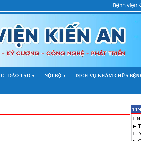
Bệnh viện Kiến
C - ĐÀO TẠO
NỘI BỘ
DỊCH VỤ KHÁM CHỮA BỆN
▼
▼
TI
TI
TU