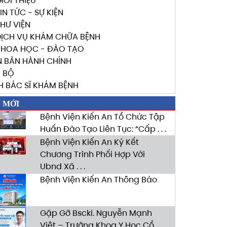
IỚI THIỆU
IN TỨC - SỰ KIỆN
HƯ VIỆN
DỊCH VỤ KHÁM CHỮA BỆNH
KHOA HỌC - ĐÀO TẠO
N BẢN HÀNH CHÍNH
I BỘ
H BÁC SĨ KHÁM BỆNH
N MỚI
Bệnh Viện Kiến An Tổ Chức Tập
Huấn Đào Tạo Liên Tục: “Cấp . . .
Bệnh Viện Kiến An Ký Kết
Chương Trình Phối Hợp Với
Ubnd Xã . . .
Bệnh Viện Kiến An Thông Báo
Gặp Gỡ Bscki. Nguyễn Mạnh
Việt – Trưởng Khoa Y Học Cổ . . .