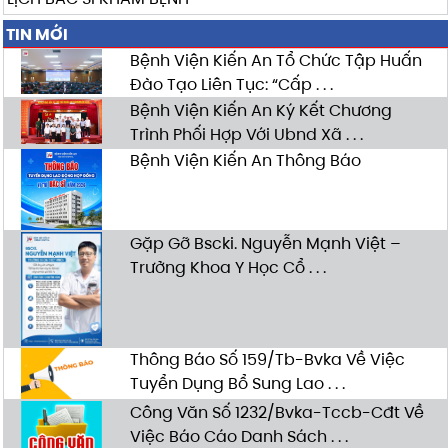
TIN MỚI
Bệnh Viện Kiến An Tổ Chức Tập Huấn
Đào Tạo Liên Tục: “Cấp . . .
Bệnh Viện Kiến An Ký Kết Chương
Trình Phối Hợp Với Ubnd Xã . . .
Bệnh Viện Kiến An Thông Báo
Gặp Gỡ Bscki. Nguyễn Mạnh Việt –
Trưởng Khoa Y Học Cổ . . .
Thông Báo Số 159/Tb-Bvka Về Việc
Tuyển Dụng Bổ Sung Lao . . .
Công Văn Số 1232/Bvka-Tccb-Cđt Về
Việc Báo Cáo Danh Sách . . .