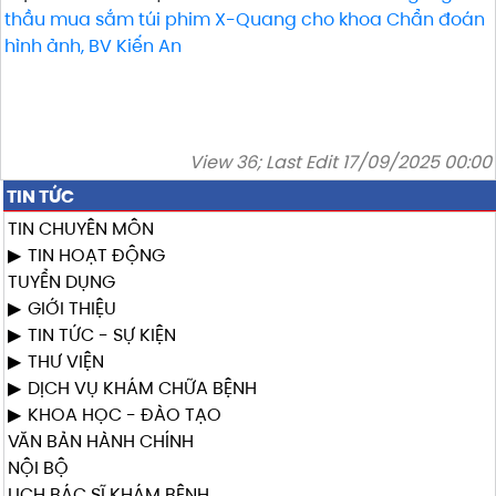
thầu mua sắm túi phim X-Quang cho khoa Chẩn đoán
hình ảnh, BV Kiến An
View 36; Last Edit 17/09/2025 00:00
TIN TỨC
TIN CHUYÊN MÔN
TIN HOẠT ĐỘNG
TUYỂN DỤNG
GIỚI THIỆU
TIN TỨC - SỰ KIỆN
THƯ VIỆN
DỊCH VỤ KHÁM CHỮA BỆNH
KHOA HỌC - ĐÀO TẠO
VĂN BẢN HÀNH CHÍNH
NỘI BỘ
LỊCH BÁC SĨ KHÁM BỆNH