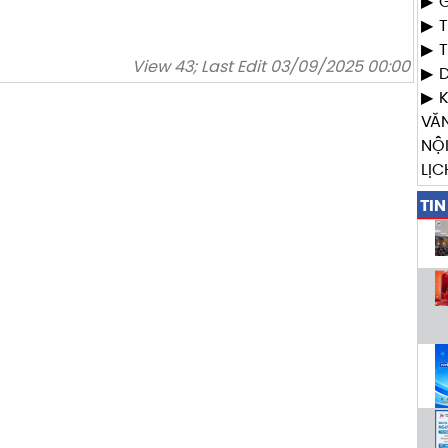
G
T
T
View 43; Last Edit 03/09/2025 00:00
VĂ
NỘ
LỊC
TIN