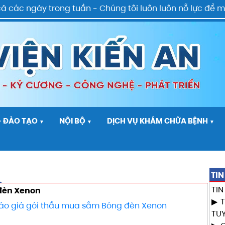
ác ngày trong tuần - Chúng tôi luôn luôn nỗ lực để man
- ĐÀO TẠO
NỘI BỘ
DỊCH VỤ KHÁM CHỮA BỆNH
▼
▼
▼
TIN
TI
đèn Xenon
áo giá gói thầu mua sắm Bóng đèn Xenon
TU