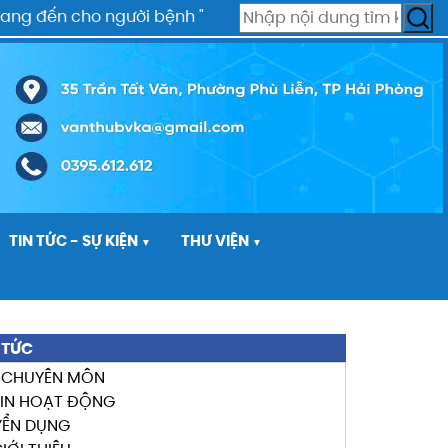
g đến cho người bệnh " Sự phục vụ hoàn hảo" nhất.
TIN TỨC - SỰ KIỆN
THƯ VIỆN
▼
▼
 TỨC
N CHUYÊN MÔN
TIN HOẠT ĐỘNG
YỂN DỤNG