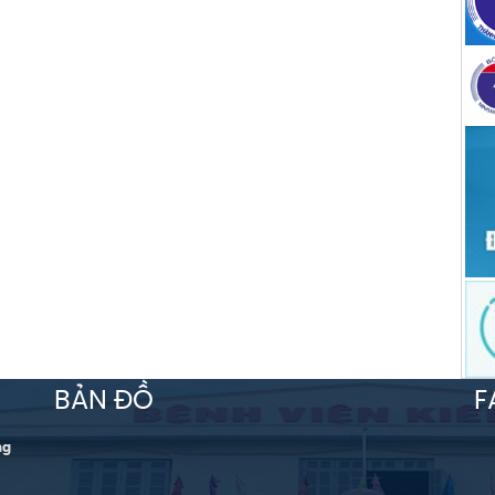
BẢN ĐỒ
F
ng