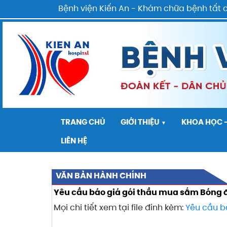
Bệnh viện Kiến An - Khám chữa bệnh tất cả c
TRANG CHỦ
GIỚI THIỆU
KHOA HỌC 
▼
LIÊN HỆ
VĂN BẢN HÀNH CHÍNH
Yêu cầu báo giá gói thầu mua sắm Bóng 
Mọi chi tiết xem tại file đính kèm:
Yêu cầu b