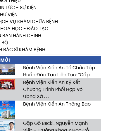
IỚI THIỆU
IN TỨC - SỰ KIỆN
HƯ VIỆN
DỊCH VỤ KHÁM CHỮA BỆNH
KHOA HỌC - ĐÀO TẠO
N BẢN HÀNH CHÍNH
I BỘ
H BÁC SĨ KHÁM BỆNH
 MỚI
Bệnh Viện Kiến An Tổ Chức Tập
Huấn Đào Tạo Liên Tục: “Cấp . . .
Bệnh Viện Kiến An Ký Kết
Chương Trình Phối Hợp Với
Ubnd Xã . . .
Bệnh Viện Kiến An Thông Báo
Gặp Gỡ Bscki. Nguyễn Mạnh
Việt – Trưởng Khoa Y Học Cổ . . .