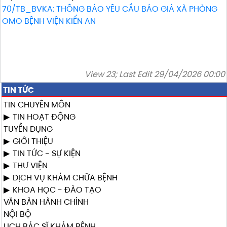
70/TB_BVKA: THÔNG BÁO YÊU CẦU BÁO GIÁ XÀ PHÒNG
OMO BỆNH VIỆN KIẾN AN
View 23; Last Edit 29/04/2026 00:00
TIN TỨC
TIN CHUYÊN MÔN
TIN HOẠT ĐỘNG
TUYỂN DỤNG
GIỚI THIỆU
TIN TỨC - SỰ KIỆN
THƯ VIỆN
DỊCH VỤ KHÁM CHỮA BỆNH
KHOA HỌC - ĐÀO TẠO
VĂN BẢN HÀNH CHÍNH
NỘI BỘ
LỊCH BÁC SĨ KHÁM BỆNH