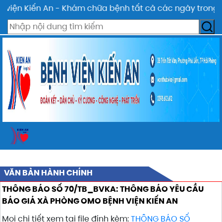
viện Kiến An - Khám chữa bệnh tất cả các ngày trong tu
VĂN BẢN HÀNH CHÍNH
THÔNG BÁO SỐ 70/TB_BVKA: THÔNG BÁO YÊU CẦU
BÁO GIÁ XÀ PHÒNG OMO BỆNH VIỆN KIẾN AN
Mọi chi tiết xem tại file đính kèm:
THÔNG BÁO SỐ