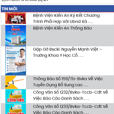
TIN MỚI
Bệnh Viện Kiến An Ký Kết Chương
Trình Phối Hợp Với Ubnd Xã . . .
Bệnh Viện Kiến An Thông Báo
Gặp Gỡ Bscki. Nguyễn Mạnh Việt –
Trưởng Khoa Y Học Cổ . . .
Thông Báo Số 159/Tb-Bvka Về Việc
Tuyển Dụng Bổ Sung Lao . . .
Công Văn Số 1232/Bvka-Tccb-Cđt Về
Việc Báo Cáo Danh Sách . . .
Công Văn Số 1233/Bvka-Tccb-Cđt Về
Việc Báo Cáo Danh Sách . . .