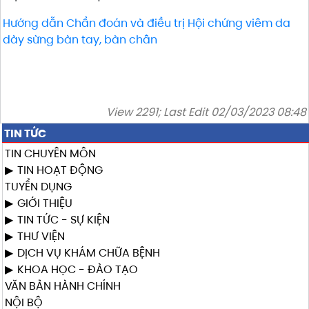
Hướng dẫn Chẩn đoán và điều trị Hội chứng viêm da
dày sừng bàn tay, bàn chân
View 2291; Last Edit 02/03/2023 08:48
TIN TỨC
TIN CHUYÊN MÔN
TIN HOẠT ĐỘNG
TUYỂN DỤNG
GIỚI THIỆU
TIN TỨC - SỰ KIỆN
THƯ VIỆN
DỊCH VỤ KHÁM CHỮA BỆNH
KHOA HỌC - ĐÀO TẠO
VĂN BẢN HÀNH CHÍNH
NỘI BỘ