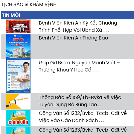
LỊCH BÁC SĨ KHÁM BỆNH
TIN MỚI
Bệnh Viện Kiến An Ký Kết Chương
Trình Phối Hợp Với Ubnd Xã . . .
Bệnh Viện Kiến An Thông Báo
Gặp Gỡ Bscki. Nguyễn Mạnh Việt –
Trưởng Khoa Y Học Cổ . . .
Thông Báo Số 159/Tb-Bvka Về Việc
Tuyển Dụng Bổ Sung Lao . . .
Công Văn Số 1232/Bvka-Tccb-Cđt Về
Việc Báo Cáo Danh Sách . . .
Công Văn Số 1233/Bvka-Tccb-Cđt Về